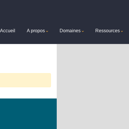
+
−
in
vigation
Accueil
A propos
Domaines
Ressources